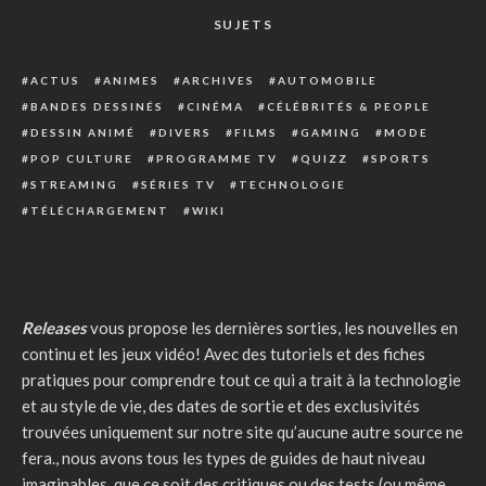
SUJETS
ACTUS
ANIMES
ARCHIVES
AUTOMOBILE
BANDES DESSINÉS
CINÉMA
CÉLÉBRITÉS & PEOPLE
DESSIN ANIMÉ
DIVERS
FILMS
GAMING
MODE
POP CULTURE
PROGRAMME TV
QUIZZ
SPORTS
STREAMING
SÉRIES TV
TECHNOLOGIE
TÉLÉCHARGEMENT
WIKI
Releases
vous propose les dernières sorties, les nouvelles en
continu et les jeux vidéo! Avec des tutoriels et des fiches
pratiques pour comprendre tout ce qui a trait à la technologie
et au style de vie, des dates de sortie et des exclusivités
trouvées uniquement sur notre site qu’aucune autre source ne
fera., nous avons tous les types de guides de haut niveau
imaginables, que ce soit des critiques ou des tests (ou même