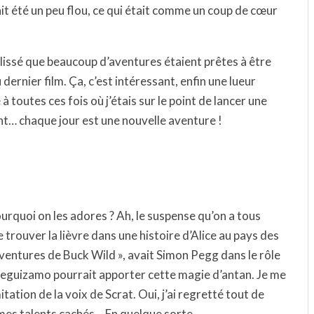
ait été un peu flou, ce qui était comme un coup de cœur
a glissé que beaucoup d’aventures étaient prêtes à être
dernier film. Ça, c’est intéressant, enfin une lueur
à toutes ces fois où j’étais sur le point de lancer une
ent… chaque jour est une nouvelle aventure !
ourquoi on les adores ? Ah, le suspense qu’on a tous
trouver la lièvre dans une histoire d’Alice au pays des
s aventures de Buck Wild », avait Simon Pegg dans le rôle
 Leguizamo pourrait apporter cette magie d’antan. Je me
itation de la voix de Scrat. Oui, j’ai regretté tout de
à mes talents cachés… En quelque sorte.