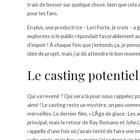
train de bosser sur quelque chose, bien que cela 
pour les fans.
En plus, une productrice – Lori Forte, je crois – 
explorées si le public répondait favorablement au 
d’espoir ! À chaque fois que j’entends ça, je pense 
idée de projet, mais j’ai dû attendre le bon mom
Le casting potentiel
Qui va revenir ? Qui sera là pour nous rappelez p
aimé ! Le casting reste un mystère, un peu comme 
merveilles. Le dernier film, « L’Âge de glace : Le
principal, mais le retour de Ray Romano et John
rappelle d’une fois où j’avais tenté de faire une im
suite après, mais hey, au moins j’ai redonné vie 