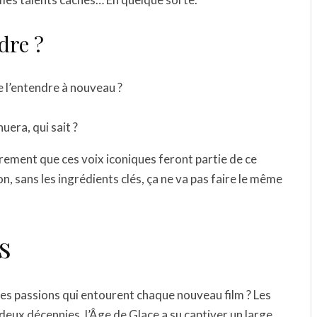
dre ?
e l’entendre à nouveau ?
uera, qui sait ?
èrement que ces voix iconiques feront partie de ce
n, sans les ingrédients clés, ça ne va pas faire le même
s
des passions qui entourent chaque nouveau film ? Les
deux décennies, l’Âge de Glace a su captiver un large