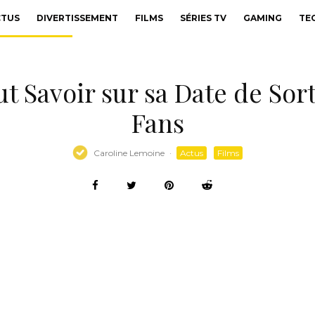
CTUS
DIVERTISSEMENT
FILMS
SÉRIES TV
GAMING
TE
ut Savoir sur sa Date de Sort
Fans
Caroline Lemoine
·
Actus
Films