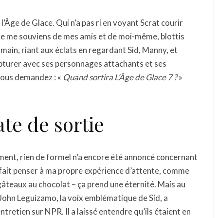
 l’Âge de Glace. Qui n’a pas ri en voyant Scrat courir
 Je me souviens de mes amis et de moi-même, blottis
 main, riant aux éclats en regardant Sid, Manny, et
apturer avec ses personnages attachants et ses
 vous demandez : «
Quand sortira L’Âge de Glace 7 ?
»
ate de sortie
ement, rien de formel n’a encore été annoncé concernant
a fait penser à ma propre expérience d’attente, comme
gâteaux au chocolat – ça prend une éternité. Mais au
John Leguizamo, la voix emblématique de Sid, a
retien sur NPR. Il a laissé entendre qu’ils étaient en