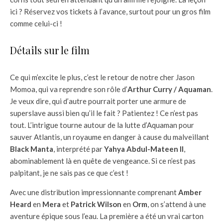
ici ? Réservez vos tickets à l’avance, surtout pour un gros film
comme celui-ci !
Détails sur le film
Ce qui m’excite le plus, c’est le retour de notre cher Jason
Momoa, qui va reprendre son rôle d’
Arthur Curry / Aquaman
.
Je veux dire, qui d’autre pourrait porter une armure de
superslave aussi bien qu’il le fait ? Patientez ! Ce n’est pas
tout. L’intrigue tourne autour de la lutte d’Aquaman pour
sauver Atlantis, un royaume en danger à cause du malveillant
Black Manta
, interprété par
Yahya Abdul-Mateen II
,
abominablement là en quête de vengeance. Si ce n’est pas
palpitant, je ne sais pas ce que c’est !
Avec une distribution impressionnante comprenant
Amber
Heard
en
Mera
et
Patrick Wilson
en
Orm
, on s’attend à une
aventure épique sous l’eau. La première a été un vrai carton