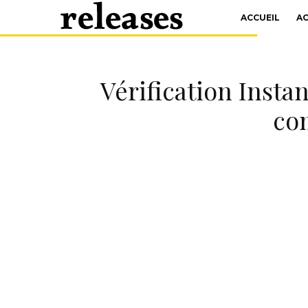
ACCUEIL
A
Vérification Insta
co