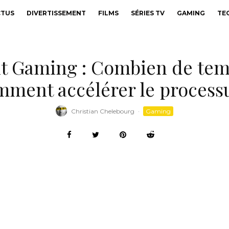
CTUS
DIVERTISSEMENT
FILMS
SÉRIES TV
GAMING
TE
nt Gaming : Combien de tem
mment accélérer le processu
Christian Chelebourg
·
Gaming