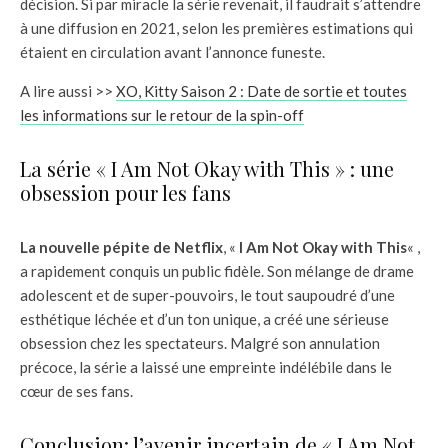
décision. Si par miracle la série revenait, il faudrait s’attendre
à une diffusion en 2021, selon les premières estimations qui
étaient en circulation avant l’annonce funeste.
A lire aussi >>
XO, Kitty Saison 2 : Date de sortie et toutes
les informations sur le retour de la spin-off
La série « I Am Not Okay with This » : une
obsession pour les fans
La nouvelle pépite de Netflix
, «
I Am Not Okay with This
« ,
a rapidement conquis un public fidèle. Son mélange de drame
adolescent et de super-pouvoirs, le tout saupoudré d’une
esthétique léchée et d’un ton unique, a créé une sérieuse
obsession chez les spectateurs. Malgré son annulation
précoce, la série a laissé une empreinte indélébile dans le
cœur de ses fans.
Conclusion: l’avenir incertain de « I Am Not