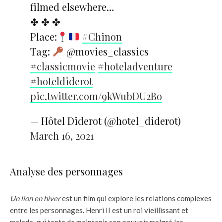
filmed elsewhere…
✤ ✤ ✤
Place:
#Chinon
Tag:
@movies_classics
#classicmovie
#hoteladventure
#hoteldiderot
pic.twitter.com/9kWubDU2Bo
— Hôtel Diderot (@hotel_diderot)
March 16, 2021
Analyse des personnages
Un lion en hiver
est un film qui explore les relations complexes
entre les personnages. Henri II est un roi vieillissant et
malade, qui tente de maintenir son pouvoir malgré les