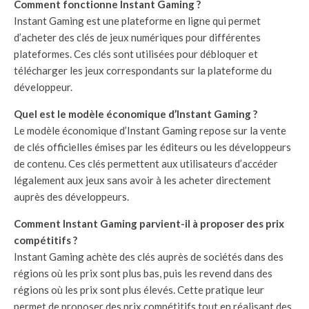
Comment fonctionne Instant Gaming ?
Instant Gaming est une plateforme en ligne qui permet
d’acheter des clés de jeux numériques pour différentes
plateformes. Ces clés sont utilisées pour débloquer et
télécharger les jeux correspondants sur la plateforme du
développeur.
Quel est le modèle économique d’Instant Gaming ?
Le modèle économique d’Instant Gaming repose sur la vente
de clés officielles émises par les éditeurs ou les développeurs
de contenu. Ces clés permettent aux utilisateurs d’accéder
légalement aux jeux sans avoir à les acheter directement
auprès des développeurs.
Comment Instant Gaming parvient-il à proposer des prix
compétitifs ?
Instant Gaming achète des clés auprès de sociétés dans des
régions où les prix sont plus bas, puis les revend dans des
régions où les prix sont plus élevés. Cette pratique leur
permet de proposer des prix compétitifs tout en réalisant des