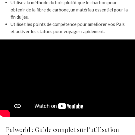
Utilisez la méthode du bois plutôt que le charbon pour
obtenir de la fibre de carbone, un matériau essentiel pour la
fin du jeu.
Utilisez les points de compétence pour améliorer vos Pals
et activer les statues pour voyager rapidement.
Palworld : Guide complet sur l’utilisation