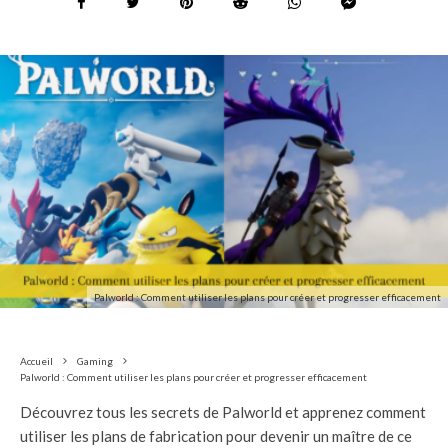
Palworld : Comment utiliser les plans pour créer et progresser efficacement
Accueil
Gaming
Palworld : Comment utiliser les plans pour créer et progresser efficacement
Découvrez tous les secrets de Palworld et apprenez comment
utiliser les plans de fabrication pour devenir un maître de ce