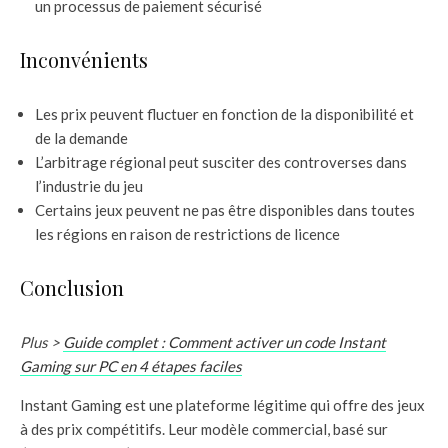
un processus de paiement sécurisé
Inconvénients
Les prix peuvent fluctuer en fonction de la disponibilité et
de la demande
L’arbitrage régional peut susciter des controverses dans
l’industrie du jeu
Certains jeux peuvent ne pas être disponibles dans toutes
les régions en raison de restrictions de licence
Conclusion
Plus >
Guide complet : Comment activer un code Instant
Gaming sur PC en 4 étapes faciles
Instant Gaming est une plateforme légitime qui offre des jeux
à des prix compétitifs. Leur modèle commercial, basé sur