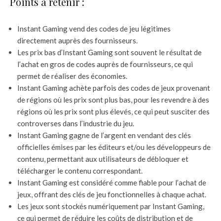
Points à retenir :
Instant Gaming vend des codes de jeu légitimes
directement auprès des fournisseurs.
Les prix bas d’Instant Gaming sont souvent le résultat de
l’achat en gros de codes auprès de fournisseurs, ce qui
permet de réaliser des économies.
Instant Gaming achète parfois des codes de jeux provenant
de régions où les prix sont plus bas, pour les revendre à des
régions où les prix sont plus élevés, ce qui peut susciter des
controverses dans l’industrie du jeu.
Instant Gaming gagne de l’argent en vendant des clés
officielles émises par les éditeurs et/ou les développeurs de
contenu, permettant aux utilisateurs de débloquer et
télécharger le contenu correspondant.
Instant Gaming est considéré comme fiable pour l’achat de
jeux, offrant des clés de jeu fonctionnelles à chaque achat.
Les jeux sont stockés numériquement par Instant Gaming,
ce qui permet de réduire les coûts de distribution et de