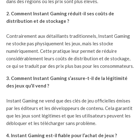
dans des régions où les prix sont plus élevés.
2. Comment Instant Gaming réduit-il ses coûts de
distribution et de stockage ?
Contrairement aux détaillants traditionnels, Instant Gaming
ne stocke pas physiquement les jeux, mais les stocke
numériquement. Cette pratique leur permet de réduire
considérablement leurs coûts de distribution et de stockage,
ce qui se traduit par des prix plus bas pour les consommateurs.
3. Comment Instant Gaming s’assure-t-il de la légitimité
des jeux qu’il vend ?
Instant Gaming ne vend que des clés de jeu officielles émises
par les éditeurs et les développeurs de contenu. Cela garantit
que les jeux sont légitimes et que les utilisateurs peuvent les
débloquer et les télécharger sans problème.
4. Instant Gaming est-il fiable pour l’achat de jeux ?