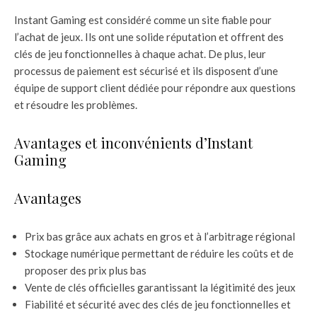
Instant Gaming est considéré comme un site fiable pour
l’achat de jeux. Ils ont une solide réputation et offrent des
clés de jeu fonctionnelles à chaque achat. De plus, leur
processus de paiement est sécurisé et ils disposent d’une
équipe de support client dédiée pour répondre aux questions
et résoudre les problèmes.
Avantages et inconvénients d’Instant
Gaming
Avantages
Prix bas grâce aux achats en gros et à l’arbitrage régional
Stockage numérique permettant de réduire les coûts et de
proposer des prix plus bas
Vente de clés officielles garantissant la légitimité des jeux
Fiabilité et sécurité avec des clés de jeu fonctionnelles et