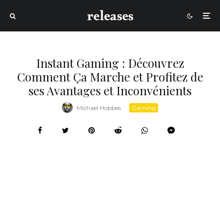
Instant Gaming : Découvrez
Comment Ça Marche et Profitez de
ses Avantages et Inconvénients
Michael Hobbes
·
Gaming