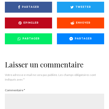
PARTAGER
TWEETER
EPINGLER
ENVOYER
PARTAGER
PARTAGER
Laisser un commentaire
Votre adresse e-mail ne sera pas publiée.
Les champs obligatoires sont
indiqués avec
*
Commentaire
*