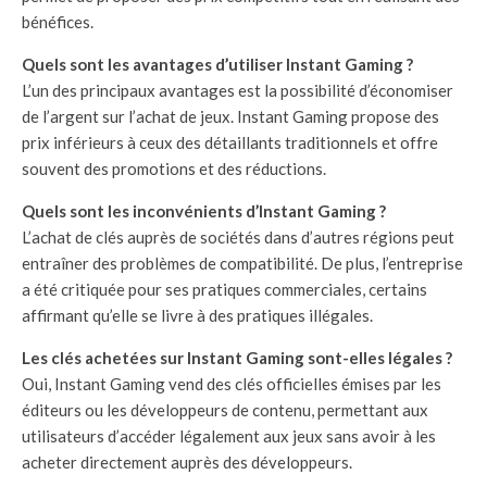
bénéfices.
Quels sont les avantages d’utiliser Instant Gaming ?
L’un des principaux avantages est la possibilité d’économiser
de l’argent sur l’achat de jeux. Instant Gaming propose des
prix inférieurs à ceux des détaillants traditionnels et offre
souvent des promotions et des réductions.
Quels sont les inconvénients d’Instant Gaming ?
L’achat de clés auprès de sociétés dans d’autres régions peut
entraîner des problèmes de compatibilité. De plus, l’entreprise
a été critiquée pour ses pratiques commerciales, certains
affirmant qu’elle se livre à des pratiques illégales.
Les clés achetées sur Instant Gaming sont-elles légales ?
Oui, Instant Gaming vend des clés officielles émises par les
éditeurs ou les développeurs de contenu, permettant aux
utilisateurs d’accéder légalement aux jeux sans avoir à les
acheter directement auprès des développeurs.