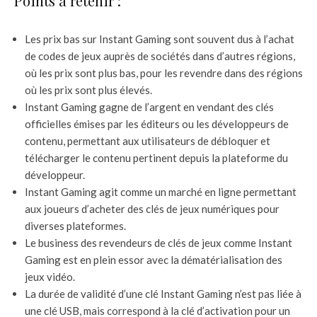
Points à retenir :
Les prix bas sur Instant Gaming sont souvent dus à l’achat
de codes de jeux auprès de sociétés dans d’autres régions,
où les prix sont plus bas, pour les revendre dans des régions
où les prix sont plus élevés.
Instant Gaming gagne de l’argent en vendant des clés
officielles émises par les éditeurs ou les développeurs de
contenu, permettant aux utilisateurs de débloquer et
télécharger le contenu pertinent depuis la plateforme du
développeur.
Instant Gaming agit comme un marché en ligne permettant
aux joueurs d’acheter des clés de jeux numériques pour
diverses plateformes.
Le business des revendeurs de clés de jeux comme Instant
Gaming est en plein essor avec la dématérialisation des
jeux vidéo.
La durée de validité d’une clé Instant Gaming n’est pas liée à
une clé USB, mais correspond à la clé d’activation pour un