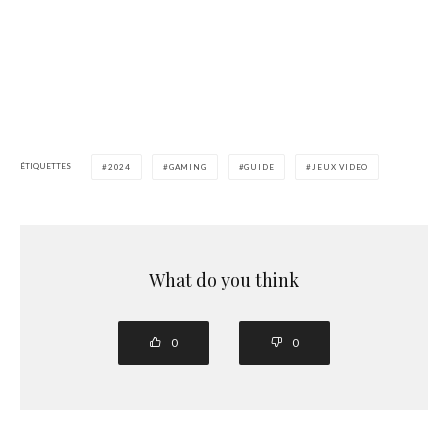
ÉTIQUETTES
2024
GAMING
GUIDE
JEUX VIDEO
What do you think
0
0