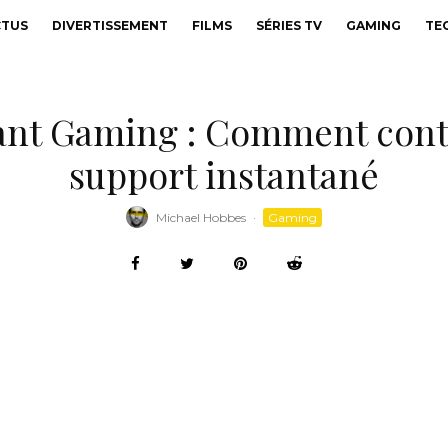
CTUS
DIVERTISSEMENT
FILMS
SÉRIES TV
GAMING
TE
tant Gaming : Comment cont
support instantané
Michael Hobbes
·
Gaming