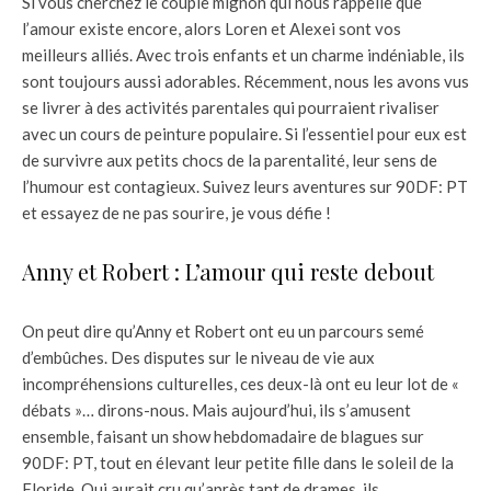
Si vous cherchez le couple mignon qui nous rappelle que
l’amour existe encore, alors Loren et Alexei sont vos
meilleurs alliés. Avec trois enfants et un charme indéniable, ils
sont toujours aussi adorables. Récemment, nous les avons vus
se livrer à des activités parentales qui pourraient rivaliser
avec un cours de peinture populaire. Si l’essentiel pour eux est
de survivre aux petits chocs de la parentalité, leur sens de
l’humour est contagieux. Suivez leurs aventures sur 90DF: PT
et essayez de ne pas sourire, je vous défie !
Anny et Robert : L’amour qui reste debout
On peut dire qu’Anny et Robert ont eu un parcours semé
d’embûches. Des disputes sur le niveau de vie aux
incompréhensions culturelles, ces deux-là ont eu leur lot de «
débats »… dirons-nous. Mais aujourd’hui, ils s’amusent
ensemble, faisant un show hebdomadaire de blagues sur
90DF: PT, tout en élevant leur petite fille dans le soleil de la
Floride. Qui aurait cru qu’après tant de drames, ils