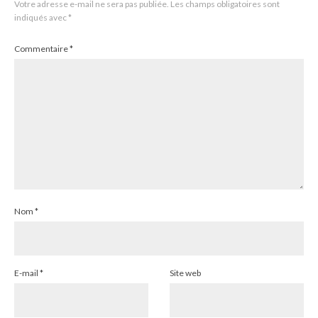
Votre adresse e-mail ne sera pas publiée.
Les champs obligatoires sont
indiqués avec
*
Commentaire
*
Nom
*
E-mail
*
Site web