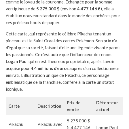
comme le joyau de la couronne. Échangée pour la somme
vertigineuse de
5 275 000 $
(environ
4 477 146 €
), elle a
établi un nouveau standard dans le monde des enchères pour
ces précieux bouts de papier.
Cette carte, qui représente le célèbre Pikachu tenant un
pinceau, est le Saint Graal des cartes Pokémon. Son prix n’a
d’égal que sa rareté, faisant d’elle une légende vivante parmi
les passionnés. Ce n’est autre que l’influenceur de renom
Logan Paul
qui en est l’heureux propriétaire, après l’avoir
acquise pour
4,4 millions d’euros
auprès d’un collectionneur
émirati. L’illustration unique de Pikachu, ce personnage
emblématique de la franchise, confère à la carte un statut
iconique.
Prix de
Détenteur
Carte
Description
vente
actuel
5 275 000 $
Pikachu
Pikachu avec
(~4 477 146
Logan Paul