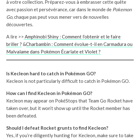
à votre collection. Préparez-vous à embrasser cette quête
avec passion et persévérance, car dans le monde de
Pokemon
Go
, chaque pas peut vous mener vers de nouvelles
découvertes.
A lire >>
Amphinobi Shiny : Comment l’obtenir et le faire
briller ?
&
Charbambin : Comment évolue-t-il en Carmadura ou
Malvalame dans Pokémon Écarlate et Violet ?
Is Kecleon hard to catch in Pokémon GO?
Kecleon is not particularly difficult to catch in Pokémon GO.
How can I find Kecleon in Pokémon GO?
Kecleon may appear on PokéStops that Team Go Rocket have
taken over, but it won’t show up until the Rocket member has
been defeated.
Should I defeat Rocket grunts to find Kecleon?
Yes, if you’re diligently hunting for Kecleon, make sure to take