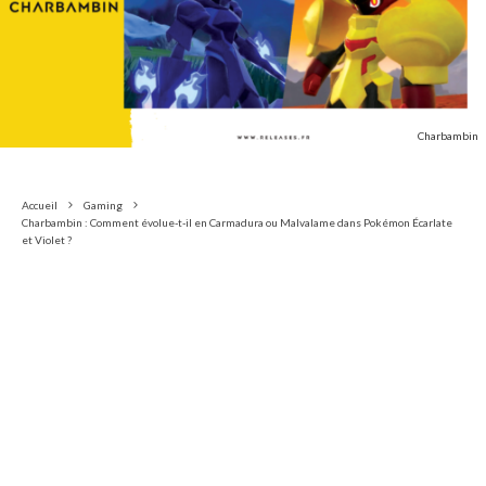
Charbambin
Accueil
Gaming
Charbambin : Comment évolue-t-il en Carmadura ou Malvalame dans Pokémon Écarlate
et Violet ?