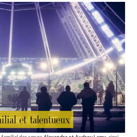
ng familial des sœurs
Alexandra et Audrey Lamy
, ainsi