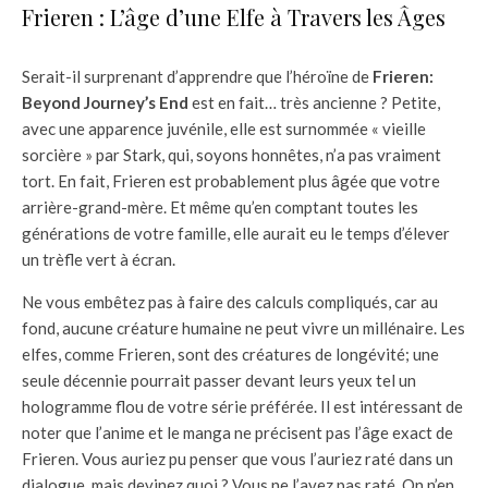
Frieren : L’âge d’une Elfe à Travers les Âges
Serait-il surprenant d’apprendre que l’héroïne de
Frieren:
Beyond Journey’s End
est en fait… très ancienne ? Petite,
avec une apparence juvénile, elle est surnommée « vieille
sorcière » par Stark, qui, soyons honnêtes, n’a pas vraiment
tort. En fait, Frieren est probablement plus âgée que votre
arrière-grand-mère. Et même qu’en comptant toutes les
générations de votre famille, elle aurait eu le temps d’élever
un trèfle vert à écran.
Ne vous embêtez pas à faire des calculs compliqués, car au
fond, aucune créature humaine ne peut vivre un millénaire. Les
elfes, comme Frieren, sont des créatures de longévité; une
seule décennie pourrait passer devant leurs yeux tel un
hologramme flou de votre série préférée. Il est intéressant de
noter que l’anime et le manga ne précisent pas l’âge exact de
Frieren. Vous auriez pu penser que vous l’auriez raté dans un
dialogue, mais devinez quoi ? Vous ne l’avez pas raté. On n’en