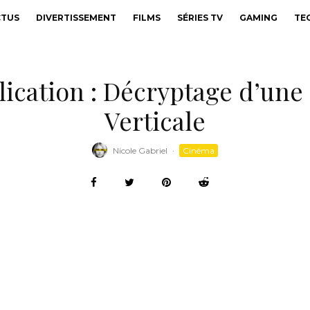
CTUS
DIVERTISSEMENT
FILMS
SÉRIES TV
GAMING
TE
lication : Décryptage d’une
Verticale
Nicole Gabriel
·
Cinéma