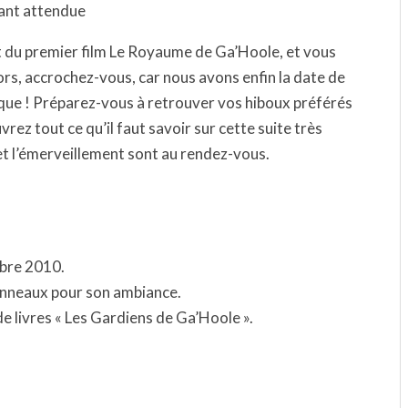
tant attendue
t du premier film Le Royaume de Ga’Hoole, et vous
ors, accrochez-vous, car nous avons enfin la date de
ique ! Préparez-vous à retrouver vos hiboux préférés
ez tout ce qu’il faut savoir sur cette suite très
t l’émerveillement sont au rendez-vous.
obre 2010.
Anneaux pour son ambiance.
e livres « Les Gardiens de Ga’Hoole ».