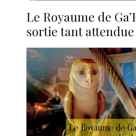
Le Royaume de Ga’H
sortie tant attendue