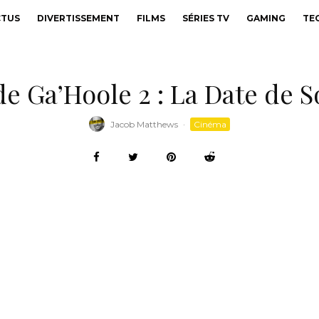
CTUS
DIVERTISSEMENT
FILMS
SÉRIES TV
GAMING
TE
 Ga’Hoole 2 : La Date de S
Jacob Matthews
·
Cinéma