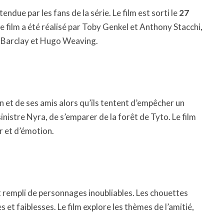
ndue par les fans de la série. Le film est sorti le
27
Le film a été réalisé par Toby Genkel et Anthony Stacchi,
ly Barclay et Hugo Weaving.
n et de ses amis alors qu’ils tentent d’empêcher un
inistre Nyra, de s’emparer de la forêt de Tyto. Le film
r et d’émotion.
rempli de personnages inoubliables. Les chouettes
 et faiblesses. Le film explore les thèmes de l’amitié,