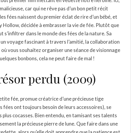
tout premier film mettant en vedette notre héroïne. Ici,
alicieuse, car qui ne rêve pas d’un bon petit récit
es fées naissent du premier éclat de rire d’un bébé, et
y Hollow, décidée à embrasser la vie de fée. Plutôt que
t s’infiltrer dans le monde des fées de la nature. Sa
n voyage fascinant à travers l’amitié, la collaboration
nt où vous souhaitez organiser une séance de visionnage
quelques bonbons, cela ne peut faire de mal !
Trésor perdu (2009)
petite fée, promue créatrice d’une précieuse tige
s fées ont toujours besoin de leurs accessoires), se
 plus cocasses. Bien entendu, en tamisant ses talents
ement la précieuse pierre de lune. Que faire dans une
 vedette, alors qu’elle doit apprendre que la patience est