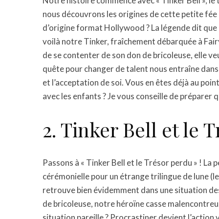
Notre histoire commence avec « Tinker Bell », le 
nous découvrons les origines de cette petite fée m
d’origine format Hollywood ? La légende dit que l
voilà notre Tinker, fraîchement débarquée à Fair
de se contenter de son don de bricoleuse, elle veu
quête pour changer de talent nous entraîne dans u
et l’acceptation de soi. Vous en êtes déjà au poi
avec les enfants ? Je vous conseille de préparer 
2. Tinker Bell et le 
Passons à « Tinker Bell et le Trésor perdu » ! La 
cérémonielle pour un étrange trilingue de lune (le
retrouve bien évidemment dans une situation des
de bricoleuse, notre héroïne casse malencontreus
situation pareille ? Procrastiner devient l’action