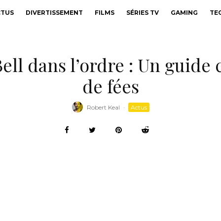
CTUS
DIVERTISSEMENT
FILMS
SÉRIES TV
GAMING
TE
ell dans l’ordre : Un guide
de fées
Robert Keal
·
Actus