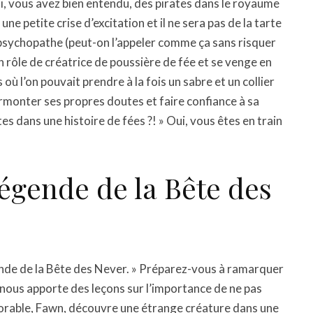
Oui, vous avez bien entendu, des pirates dans le royaume
ne petite crise d’excitation et il ne sera pas de la tarte
 psychopathe (peut-on l’appeler comme ça sans risquer
n rôle de créatrice de poussière de fée et se venge en
où l’on pouvait prendre à la fois un sabre et un collier
urmonter ses propres doutes et faire confiance à sa
tes dans une histoire de fées ?! » Oui, vous êtes en train
 Légende de la Bête des
gende de la Bête des Never. » Préparez-vous à ramarquer
m nous apporte des leçons sur l’importance de ne pas
adorable, Fawn, découvre une étrange créature dans une