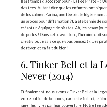
Il est temps d’accoster pour « La Fée Pirate » ! 
des fées. Autant dire que les enfants vont piquer u
de les calmer. Zarina, une fée pirate légèrement
un procès pour diffamation ?), a été bannie de so
créant un équipage de pirates. Ah, les beaux jours 
de perles ! Dans cette aventure, l’héroïne doit s
créativité. Je sais ce que vous pensez ! « Des pira
de rêver, et ça fait du bien !
6. Tinker Bell et la
Never (2014)
Et finalement, nous avons « Tinker Bell et la Lé
votre buffet de bonbons, car cette fois-ci, le fil
juger les livres par leur couverture. Notre fée 