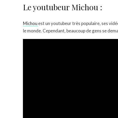
Le youtubeur Michou :
Michou
est un youtubeur très populaire, ses vidé
le monde. Cependant, beaucoup de gens se deman