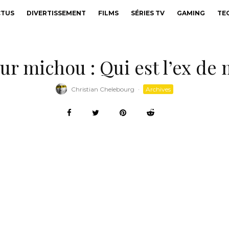
CTUS
DIVERTISSEMENT
FILMS
SÉRIES TV
GAMING
TE
r michou : Qui est l’ex de
Christian Chelebourg
·
Archives