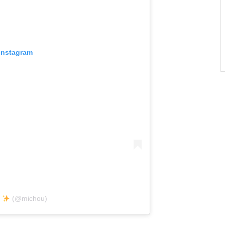
 Instagram
u
(@michou)