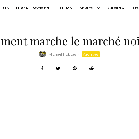
CTUS
DIVERTISSEMENT
FILMS
SÉRIES TV
GAMING
TE
mment marche le marché noir
Michael Hobbes
·
Archives