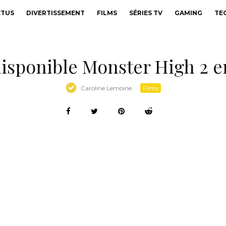
CTUS
DIVERTISSEMENT
FILMS
SÉRIES TV
GAMING
TE
isponible Monster High 2 e
Caroline Lemoine
·
Films