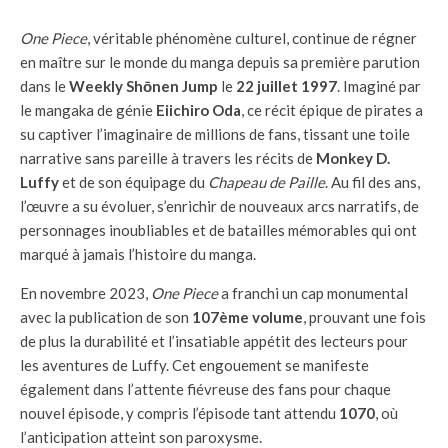
One Piece
, véritable phénomène culturel, continue de régner
en maître sur le monde du manga depuis sa première parution
dans le
Weekly Shōnen Jump
le
22 juillet 1997
. Imaginé par
le mangaka de génie
Eiichiro Oda
, ce récit épique de pirates a
su captiver l’imaginaire de millions de fans, tissant une toile
narrative sans pareille à travers les récits de
Monkey D.
Luffy
et de son équipage du
Chapeau de Paille
. Au fil des ans,
l’œuvre a su évoluer, s’enrichir de nouveaux arcs narratifs, de
personnages inoubliables et de batailles mémorables qui ont
marqué à jamais l’histoire du manga.
En novembre 2023,
One Piece
a franchi un cap monumental
avec la publication de son
107ème volume
, prouvant une fois
de plus la durabilité et l’insatiable appétit des lecteurs pour
les aventures de Luffy. Cet engouement se manifeste
également dans l’attente fiévreuse des fans pour chaque
nouvel épisode, y compris l’épisode tant attendu
1070
, où
l’anticipation atteint son paroxysme.