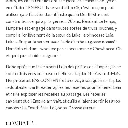
Alors, les chefs rebelles ont récupéré les schémas de Jyn et
eux étaient EN FEU. Ils se sont dit, « Ok, c’est bon, on peut
utiliser ça. » Ils attendaient juste que la Death Star soit
construite… ce qui a pris genre… 20 ans. Pendant ce temps,
l’Empire s’est engagé dans toutes sortes de trucs louches, y
compris l’enlèvement de la sœur de Luke, la princesse Leia.
Luke a fini par la sauver avec l’aide d’un beau gosse nommé
Han Solo et d’un… wookiee pas si beau nommé Chewbacca. Oh
et quelques droïdes mignons !
Donc après que Luke a sorti Leia des griffes de l’Empire, ils se
sont enfuis vers une base rebelle sur la planète Yavin-4. Mais
l’Empire était PAS CONTENT et a envoyé son guerrier le plus
redoutable, Darth Vader, après les rebelles pour ramener Leia
et faire exploser les rebelles au passage. Les rebelles
savaient que l’Empire arrivait, et qu’ils allaient sortir les gros
canons : La Death Star. Lol, oops. Grosse erreur.
COMBAT !!!