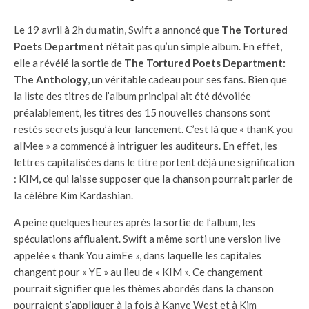
Le 19 avril à 2h du matin, Swift a annoncé que
The Tortured
Poets Department
n’était pas qu’un simple album. En effet,
elle a révélé la sortie de
The Tortured Poets Department:
The Anthology
, un véritable cadeau pour ses fans. Bien que
la liste des titres de l’album principal ait été dévoilée
préalablement, les titres des 15 nouvelles chansons sont
restés secrets jusqu’à leur lancement. C’est là que « thanK you
aIMee » a commencé à intriguer les auditeurs. En effet, les
lettres capitalisées dans le titre portent déjà une signification
: KIM, ce qui laisse supposer que la chanson pourrait parler de
la célèbre Kim Kardashian.
A peine quelques heures après la sortie de l’album, les
spéculations affluaient. Swift a même sorti une version live
appelée « thank You aimEe », dans laquelle les capitales
changent pour « YE » au lieu de « KIM ». Ce changement
pourrait signifier que les thèmes abordés dans la chanson
pourraient s’appliquer à la fois à Kanye West et à Kim