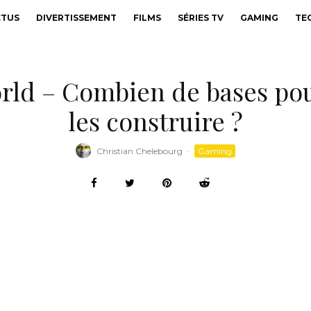
CTUS
DIVERTISSEMENT
FILMS
SÉRIES TV
GAMING
TE
orld – Combien de bases pou
les construire ?
Christian Chelebourg
·
Gaming