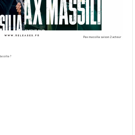
Pax massilia saison 2 acteur
assilia ?