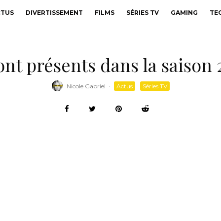
CTUS
DIVERTISSEMENT
FILMS
SÉRIES TV
GAMING
TE
nt présents dans la saison 
Nicole Gabriel
·
Actus
Séries TV