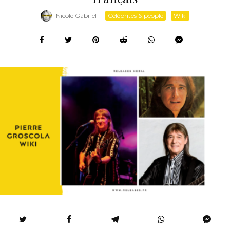
Nicole Gabriel
·
Célébrités & people
Wiki
Accueil
Célébrités & people