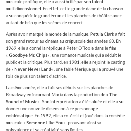
musicale prolifique, elle a aussi brillé par son talent
multidimensionnel. En effet, cette grande dame de la chanson
a su conquérir le grand écran et les planches de théâtre avec
autant de brio que les scènes de concert.
Après avoir marqué le monde de la musique, Petula Clark a fait
son grand retour au cinéma au crépuscule des années 60. En
1969, elle a donné la réplique à Peter O’Toole dans le film
«
Goodbye Mr. Chips
« , une romance musicale qui a séduit le
public et la critique. Plus tard, en 1981, elle a rejoint le casting
de «
Never Never Land
« , une fable féerique qui a prouvé une
fois de plus son talent d’actrice.
La même année, elle a fait ses débuts sur les planches de
Broadway en incarnant Maria dans la production de «
The
Sound of Music
« . Son interprétation a été saluée et elle a su
donner une nouvelle dimension à ce personnage
emblématique. En 1992, elle a co-écrit et joué dans la comédie
musicale «
Someone Like You
« , prouvant ainsi sa
polyvalence et sa créativité sans limites.