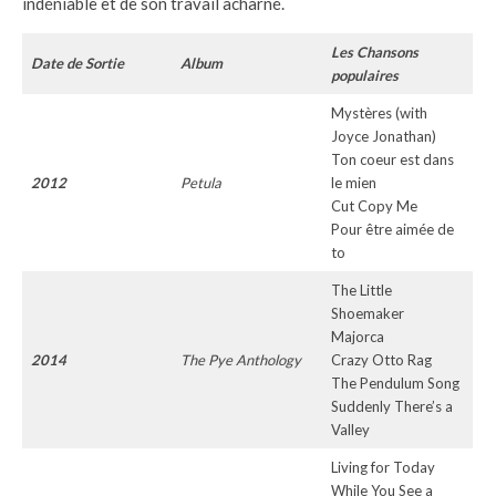
indéniable et de son travail acharné.
Les Chansons
Date de Sortie
Album
populaires
Mystères (with
Joyce Jonathan)
Ton coeur est dans
2012
Petula
le mien
Cut Copy Me
Pour être aimée de
to
The Little
Shoemaker
Majorca
2014
The Pye Anthology
Crazy Otto Rag
The Pendulum Song
Suddenly There’s a
Valley
Living for Today
While You See a