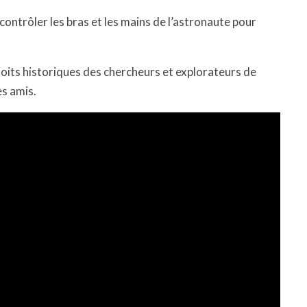
contrôler les bras et les mains de l’astronaute pour
loits historiques des chercheurs et explorateurs de
es amis.