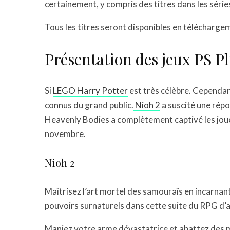
certainement, y compris des titres dans les sér
Tous les titres seront disponibles en télécharge
Présentation des jeux PS P
Si
LEGO Harry Potter
est très célèbre. Cependant
connus du grand public.
Nioh 2
a suscité une répo
Heavenly Bodies a complètement captivé les joueu
novembre.
Nioh 2
Maîtrisez l’art mortel des samouraïs en incarna
pouvoirs surnaturels dans cette suite du RPG d’ac
Maniez votre arme dévastatrice et abattez des m