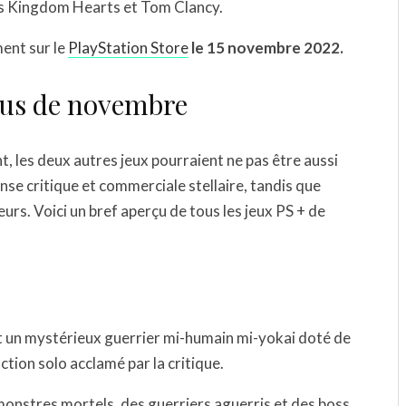
ies Kingdom Hearts et Tom Clancy.
ment sur le
PlayStation Store
le 15 novembre 2022.
lus de novembre
, les deux autres jeux pourraient ne pas être aussi
nse critique et commerciale stellaire, tandis que
rs. Voici un bref aperçu de tous les jeux PS + de
nt un mystérieux guerrier mi-humain mi-yokai doté de
tion solo acclamé par la critique.
onstres mortels, des guerriers aguerris et des boss