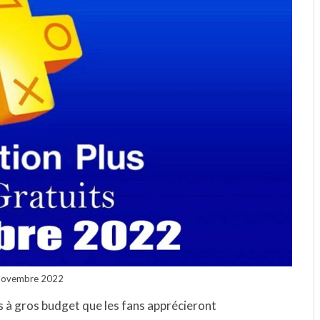
 novembre 2022
es à gros budget que les fans apprécieront