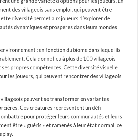
rent une grande variété d’options pour les joueurs. En
ement des villageois sans emploi, qui peuvent être
ette diversité permet aux joueurs d’explorer de
nautés dynamiques et prospères dans leurs mondes
 environnement : en fonction du biome dans lequel ils
rablement. Cela donne lieu à plus de 100 villageois
t ses propres compétences. Cette diversité visuelle
our les joueurs, qui peuvent rencontrer des villageois
 villageois peuvent se transformer en variantes
 sorcières. Ces créatures représentent un défi
s combattre pour protéger leurs communautés et leurs
ment être « guéris » et ramenés à leur état normal, ce
eplay.