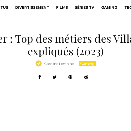
CTUS
DIVERTISSEMENT
FILMS
SÉRIES TV
GAMING
TE
r : Top des métiers des Vil
expliqués (2023)
Caroline Lemoine
·
Gaming