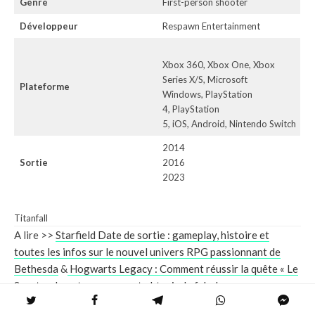
Genre
First-person shooter
Développeur
Respawn Entertainment
Xbox 360, Xbox One, Xbox
Series X/S, Microsoft
Plateforme
Windows, PlayStation
4, PlayStation
5, iOS, Android, Nintendo Switch
2014
Sortie
2016
2023
Titanfall
A lire >>
Starfield Date de sortie : gameplay, histoire et
toutes les infos sur le nouvel univers RPG passionnant de
Bethesda
&
Hogwarts Legacy : Comment réussir la quête « Le
Spectre de notre amour » et obtenir de fabuleuses
récompenses ?