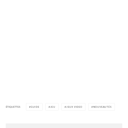
ÉTIQUETTES
GUIDE
JEU
JEUX VIDEO
NOUVEAUTÉS