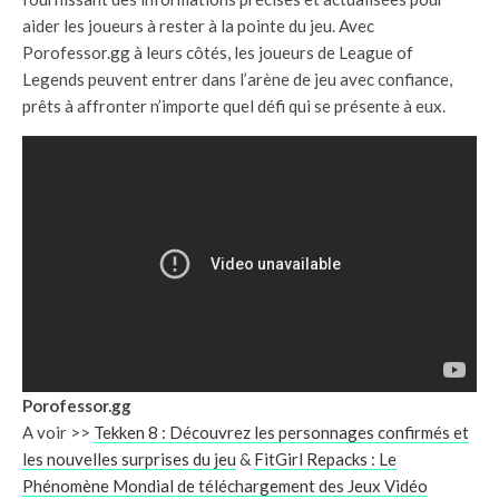
aider les joueurs à rester à la pointe du jeu. Avec
Porofessor.gg à leurs côtés, les joueurs de League of
Legends peuvent entrer dans l’arène de jeu avec confiance,
prêts à affronter n’importe quel défi qui se présente à eux.
Porofessor.gg
A voir >>
Tekken 8 : Découvrez les personnages confirmés et
les nouvelles surprises du jeu
&
FitGirl Repacks : Le
Phénomène Mondial de téléchargement des Jeux Vidéo