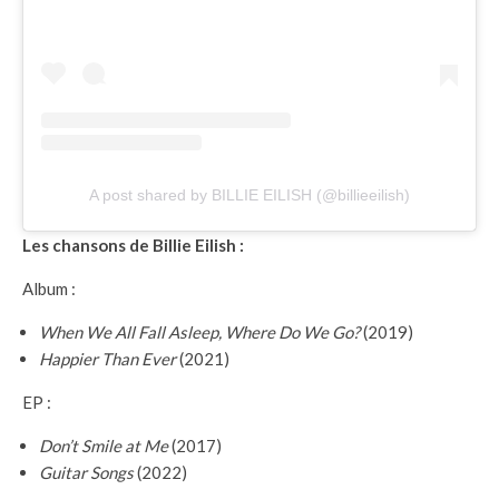
A post shared by BILLIE EILISH (@billieeilish)
Les chansons de Billie Eilish :
Album :
When We All Fall Asleep, Where Do We Go?
(2019)
Happier Than Ever
(2021)
EP :
Don’t Smile at Me
(2017)
Guitar Songs
(2022)