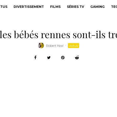
CTUS
DIVERTISSEMENT
FILMS
SÉRIES TV
GAMING
TE
les bébés rennes sont-ils tr
Robert Keal
·
Actus