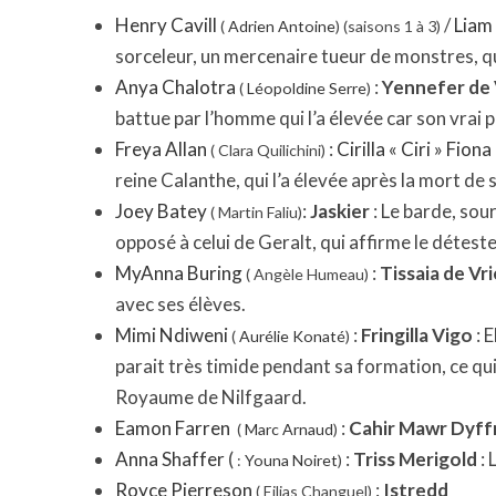
Henry Cavill
/
Liam
(
Adrien Antoine
)
(saisons 1 à 3)
sorceleur, un mercenaire tueur de monstres, qu
Anya Chalotra
:
Yennefer de
(
Léopoldine Serre
)
battue par l’homme qui l’a élevée car son vrai p
Freya Allan
:
Cirilla « Ciri » Fion
( Clara Quilichini)
reine Calanthe, qui l’a élevée après la mort de 
Joey Batey
:
Jaskier
: Le barde, sour
( Martin Faliu)
opposé à celui de Geralt, qui affirme le détest
MyAnna Buring
:
Tissaia de Vri
( Angèle Humeau)
avec ses élèves.
Mimi Ndiweni
:
Fringilla Vigo
: 
(
Aurélie Konaté
)
parait très timide pendant sa formation, ce qui 
Royaume de Nilfgaard.
Eamon Farren
:
Cahir Mawr Dyff
(
Marc Arnaud
)
Anna Shaffer
(
:
Triss Merigold
: 
:
Youna Noiret
)
Royce Pierreson
:
Istredd
( Eilias Changuel)