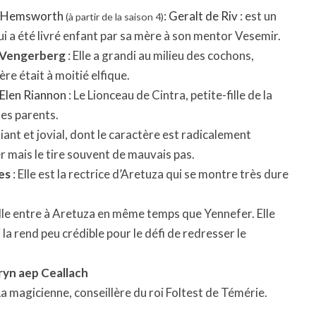
 Hemsworth
:
Geralt de Riv
: est un
(à partir de la saison 4)
i a été livré enfant par sa mère à son mentor Vesemir.
 Vengerberg
: Elle a grandi au milieu des cochons,
ère était à moitié elfique.
a Elen Riannon
: Le Lionceau de Cintra, petite-fille de la
ses parents.
iant et jovial, dont le caractère est radicalement
er mais le tire souvent de mauvais pas.
es
: Elle est la rectrice d’Aretuza qui se montre très dure
Elle entre à Aretuza en même temps que Yennefer. Elle
la rend peu crédible pour le défi de redresser le
ryn aep Ceallach
La magicienne, conseillère du roi Foltest de Témérie.