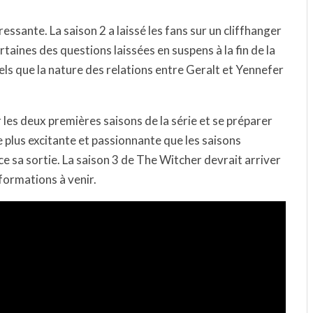
essante. La saison 2 a laissé les fans sur un cliffhanger
ertaines des questions laissées en suspens à la fin de la
tels que la nature des relations entre Geralt et Yennefer
les deux premières saisons de la série et se préparer
e plus excitante et passionnante que les saisons
e sa sortie. La saison 3 de The Witcher devrait arriver
nformations à venir.