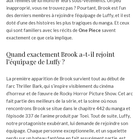
aux femmes de lui montrer leurs sous-vêtements. Un peu
inapproprié, vous ne trouvez pas ? Pourtant, Brook est l’un
des derniers membres à rejoindre l’équipage de Luffy, et il est
doté d’une des histoires les plus tragiques du manga. Et ceux
qui sont familiers avec les récits de
One Piece
savent
exactement ce que cela implique.
Quand exactement Brook a-t-il rejoint
l’équipage de Luffy ?
La première apparition de Brook survient tout au début de
l’arc Thriller Bark, qui s’inspire visiblement du cinéma
d’horreur et de l’œuvre de Rocky Horror Picture Show. Cet arc
fait partie des meilleurs de la série, et la scène où nous
rencontrons Brook se situe dans le chapitre 442 du manga et
l’épisode 337 de l’anime produit par Toei. Tout de suite, Luffy,
notre protagoniste exubérant, lui demande de rejoindre son
équipage. Chaque personne exceptionnelle, et un squelette
perdu sur un bateau fantôme en fait assurément partie, est