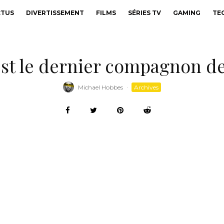
CTUS
DIVERTISSEMENT
FILMS
SÉRIES TV
GAMING
TE
est le dernier compagnon d
Michael Hobbes
·
Archives