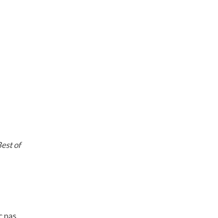
est of
c pas