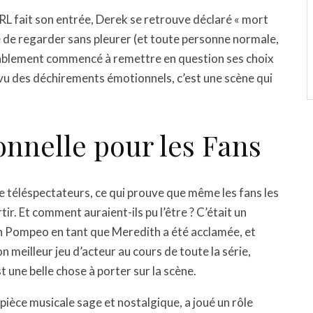
’IRL fait son entrée, Derek se retrouve déclaré « mort
cile de regarder sans pleurer (et toute personne normale,
ablement commencé à remettre en question ses choix
 vu des déchirements émotionnels, c’est une scène qui
nnelle pour les Fans
de téléspectateurs, ce qui prouve que même les fans les
tir. Et comment auraient-ils pu l’être ? C’était un
n Pompeo en tant que Meredith a été acclamée, et
meilleur jeu d’acteur au cours de toute la série,
 une belle chose à porter sur la scène.
pièce musicale sage et nostalgique, a joué un rôle