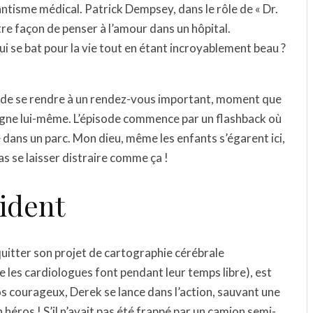
tisme médical. Patrick Dempsey, dans le rôle de « Dr.
re façon de penser à l’amour dans un hôpital.
 se bat pour la vie tout en étant incroyablement beau ?
it de se rendre à un rendez-vous important, moment que
igne lui-même. L’épisode commence par un flashback où
dans un parc. Mon dieu, même les enfants s’égarent ici,
as se laisser distraire comme ça !
cident
quitter son projet de cartographie cérébrale
 les cardiologues font pendant leur temps libre), est
s courageux, Derek se lance dans l’action, sauvant une
n héros ! S’il n’avait pas été frappé par un camion semi-