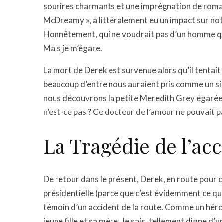
sourires charmants et une imprégnation de roman
McDreamy », a littéralement eu un impact sur not
Honnêtement, qui ne voudrait pas d’un homme qui
Mais je m’égare.
La mort de Derek est survenue alors qu’il tenta
beaucoup d’entre nous auraient pris comme un s
nous découvrons la petite Meredith Grey égarée 
n’est-ce pas ? Ce docteur de l’amour ne pouvait p
La Tragédie de l’ac
De retour dans le présent, Derek, en route pour 
présidentielle (parce que c’est évidemment ce que
témoin d’un accident de la route. Comme un héro
jeune fille et sa mère. Je sais, tellement digne d’u