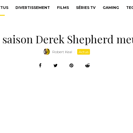
CTUS
DIVERTISSEMENT
FILMS
SÉRIES TV
GAMING
TE
 saison Derek Shepherd meu
Robert Keal
·
Actus