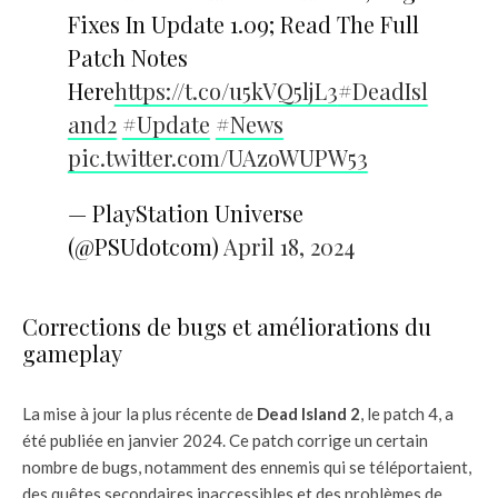
Fixes In Update 1.09; Read The Full
Patch Notes
Here
https://t.co/u5kVQ5ljL3
#DeadIsl
and2
#Update
#News
pic.twitter.com/UAzoWUPW53
— PlayStation Universe
(@PSUdotcom)
April 18, 2024
Corrections de bugs et améliorations du
gameplay
La mise à jour la plus récente de
Dead Island 2
, le patch 4, a
été publiée en janvier 2024. Ce patch corrige un certain
nombre de bugs, notamment des ennemis qui se téléportaient,
des quêtes secondaires inaccessibles et des problèmes de