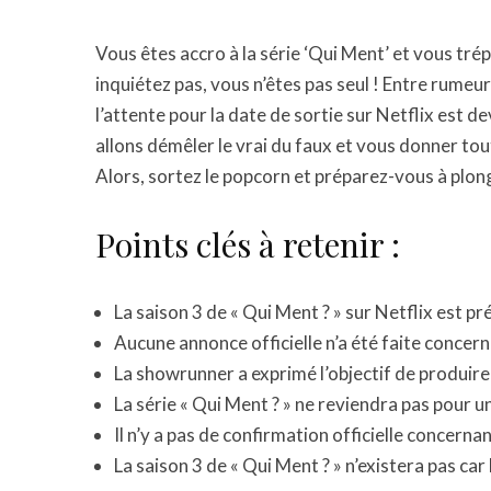
Vous êtes accro à la série ‘Qui Ment’ et vous tré
inquiétez pas, vous n’êtes pas seul ! Entre rumeur
l’attente pour la date de sortie sur Netflix est d
allons démêler le vrai du faux et vous donner tou
Alors, sortez le popcorn et préparez-vous à plon
Points clés à retenir :
La saison 3 de « Qui Ment ? » sur Netflix est
Aucune annonce officielle n’a été faite concerna
La showrunner a exprimé l’objectif de produire 
La série « Qui Ment ? » ne reviendra pas pour une
Il n’y a pas de confirmation officielle concerna
La saison 3 de « Qui Ment ? » n’existera pas car 