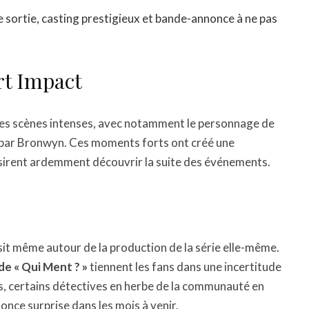
 de sortie, casting prestigieux et bande-annonce à ne pas
rt Impact
des scènes intenses, avec notamment le personnage de
e par Bronwyn. Ces moments forts ont créé une
ésirent ardemment découvrir la suite des événements.
sit même autour de la production de la série elle-même.
de « Qui Ment ? »
tiennent les fans dans une incertitude
is, certains détectives en herbe de la communauté en
once surprise dans les mois à venir.