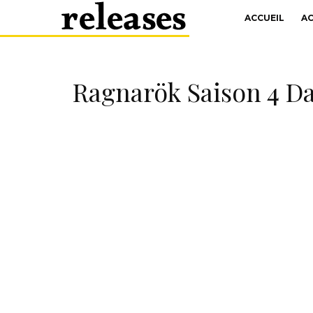
ACCUEIL
A
Ragnarök Saison 4 Da