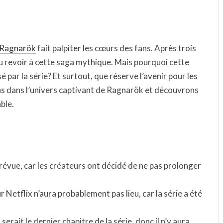
e Ragnarök
fait palpiter les cœurs des fans. Après trois
au revoir à cette saga mythique. Mais pourquoi cette
 par la série? Et surtout, que réserve l’avenir pour les
s dans l’univers captivant de Ragnarök et découvrons
ble.
prévue, car les créateurs ont décidé de ne pas prolonger
 Netflix n’aura probablement pas lieu, car la série a été
erait le dernier chapitre de la série, donc il n’y aura