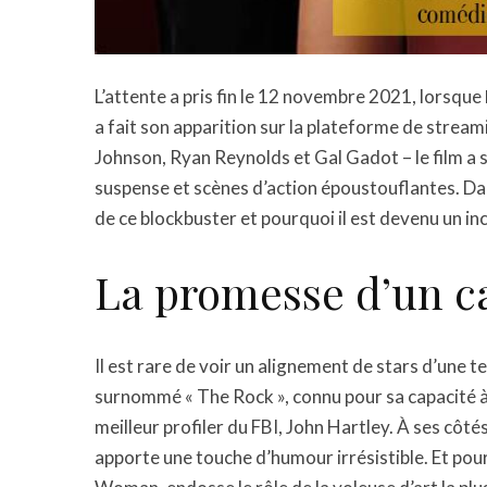
L’attente a pris fin le 12 novembre 2021, lorsque
a fait son apparition sur la plateforme de strea
Johnson, Ryan Reynolds et Gal Gadot – le film a s
suspense et scènes d’action époustouflantes. Dan
de ce blockbuster et pourquoi il est devenu un i
La promesse d’un cas
Il est rare de voir un alignement de stars d’une 
surnommé « The Rock », connu pour sa capacité à 
meilleur profiler du FBI, John Hartley. À ses côté
apporte une touche d’humour irrésistible. Et pou