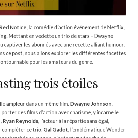
Red Notice
, la comédie d’action événement de Netflix,
ming. Mettant en vedette un trio de stars – Dwayne
u captiver les abonnés avec une recette alliant humour,
s ce post, nous allons explorer les différentes facettes
ncontournable pour les amateurs du genre.
ting trois étoiles
telle ampleur dans un même film.
Dwayne Johnson
,
porter des films d’action avec charisme, y incarne le
s,
Ryan Reynolds
, l’acteur à la répartie sans égal,
r compléter ce trio,
Gal Gadot
, l’emblématique Wonder