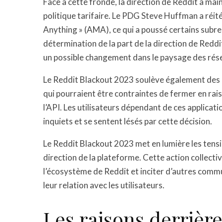
Face à cette fronde, la direction de Reddit a main
politique tarifaire. Le PDG Steve Huffman a réité
Anything » (AMA), ce qui a poussé certains subre
détermination de la part de la direction de Reddit
un possible changement dans le paysage des rés
Le Reddit Blackout 2023 soulève également des qu
qui pourraient être contraintes de fermer en raiso
l’API. Les utilisateurs dépendant de ces applicat
inquiets et se sentent lésés par cette décision.
Le Reddit Blackout 2023 met en lumière les tensio
direction de la plateforme. Cette action collect
l’écosystème de Reddit et inciter d’autres comm
leur relation avec les utilisateurs.
Les raisons derriè