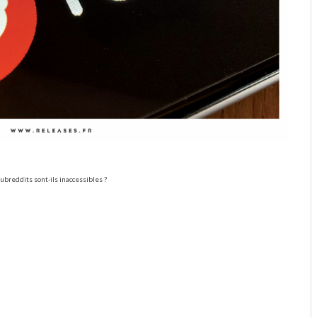
ubreddits sont-ils inaccessibles ?