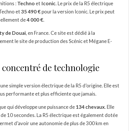
nitions :
Techno
et
Iconic
. Le prix de la R5 électrique
 Techno et
35 490 €
pour la version Iconic. Le prix peut
tuellement de
4 000 €
.
ity de Douai
, en France. Ce site est dédié à la
alement le site de production des Scénic et Mégane E-
n concentré de technologie
une simple version électrique de la R5 d’origine. Elle est
us performante et plus efficiente que jamais.
ique qui développe une puissance de
134 chevaux
. Elle
s de 10 secondes. La R5 électrique est également dotée
 permet d’avoir une autonomie de plus de 300 km en