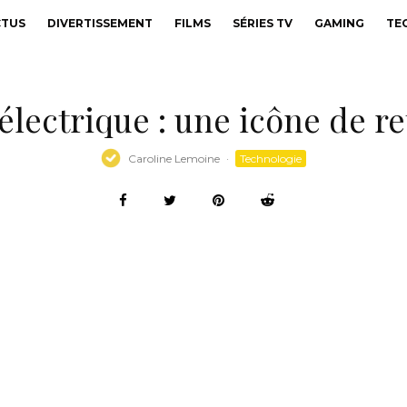
CTUS
DIVERTISSEMENT
FILMS
SÉRIES TV
GAMING
TE
électrique : une icône de r
Caroline Lemoine
·
Technologie