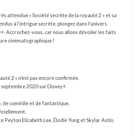
ès attendue « Société secrète de la royauté 2 » et sa
ndus à l’intrigue secrète, plongez dans l’univers
+. Accrochez-vous, car nous allons dévoiler les faits
nture cinématographique !
yauté 2 » n’est pas encore confirmée.
 25 septembre 2020 sur Disney+.
re, de comédie et de fantastique.
ficiellement.
e Peyton Elizabeth Lee, Élodie Yung et Skylar Astin.