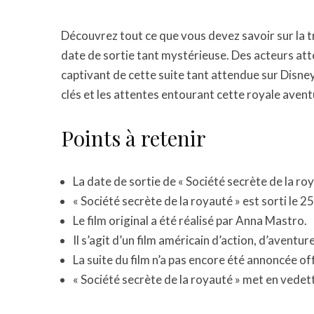
Découvrez tout ce que vous devez savoir sur la tr
date de sortie tant mystérieuse. Des acteurs atte
captivant de cette suite tant attendue sur Disney
clés et les attentes entourant cette royale ave
Points à retenir
La date de sortie de « Société secrète de la ro
« Société secrète de la royauté » est sorti le
Le film original a été réalisé par Anna Mastro.
Il s’agit d’un film américain d’action, d’aventu
La suite du film n’a pas encore été annoncée of
« Société secrète de la royauté » met en vedett