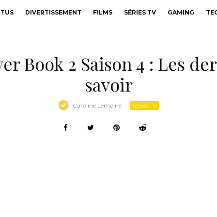
CTUS
DIVERTISSEMENT
FILMS
SÉRIES TV
GAMING
TE
er Book 2 Saison 4 : Les de
savoir
Caroline Lemoine
·
Séries TV