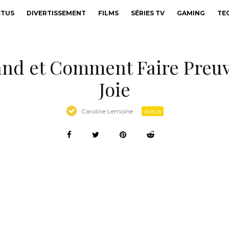
CTUS
DIVERTISSEMENT
FILMS
SÉRIES TV
GAMING
TE
uand et Comment Faire Preuv
Joie
Caroline Lemoine
·
Actus