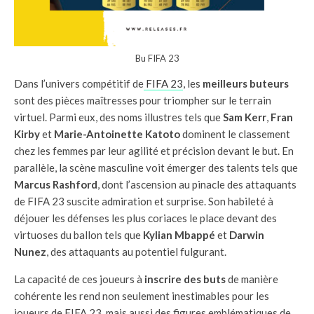
Bu FIFA 23
Dans l’univers compétitif de
FIFA 23
, les
meilleurs buteurs
sont des pièces maîtresses pour triompher sur le terrain
virtuel. Parmi eux, des noms illustres tels que
Sam Kerr
,
Fran
Kirby
et
Marie-Antoinette Katoto
dominent le classement
chez les femmes par leur agilité et précision devant le but. En
parallèle, la scène masculine voit émerger des talents tels que
Marcus Rashford
, dont l’ascension au pinacle des attaquants
de FIFA 23 suscite admiration et surprise. Son habileté à
déjouer les défenses les plus coriaces le place devant des
virtuoses du ballon tels que
Kylian Mbappé
et
Darwin
Nunez
, des attaquants au potentiel fulgurant.
La capacité de ces joueurs à
inscrire des buts
de manière
cohérente les rend non seulement inestimables pour les
joueurs de FIFA 23, mais aussi des figures emblématiques de