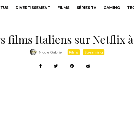
CTUS
DIVERTISSEMENT
FILMS
SÉRIES TV
GAMING
TE
rs films Italiens sur Netflix
Nicole Gabriel
·
Films
Streaming