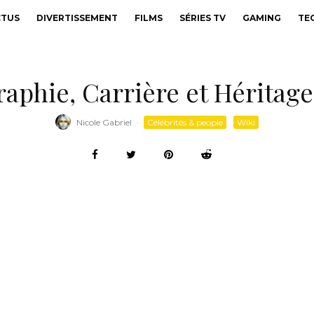
CTUS
DIVERTISSEMENT
FILMS
SÉRIES TV
GAMING
TE
aphie, Carrière et Héritage
Nicole Gabriel
·
Célébrités & people
Wiki