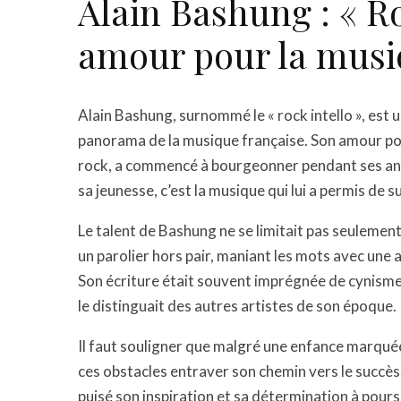
Alain Bashung : « Ro
amour pour la mus
Alain Bashung, surnommé le « rock intello », est 
panorama de la musique française. Son amour pour
rock, a commencé à bourgeonner pendant ses an
sa jeunesse, c’est la musique qui lui a permis de
Le talent de Bashung ne se limitait pas seulement
un parolier hors pair, maniant les mots avec une 
Son écriture était souvent imprégnée de cynisme,
le distinguait des autres artistes de son époque.
Il faut souligner que malgré une enfance marquée
ces obstacles entraver son chemin vers le succès.
puisé son inspiration et sa détermination à pours