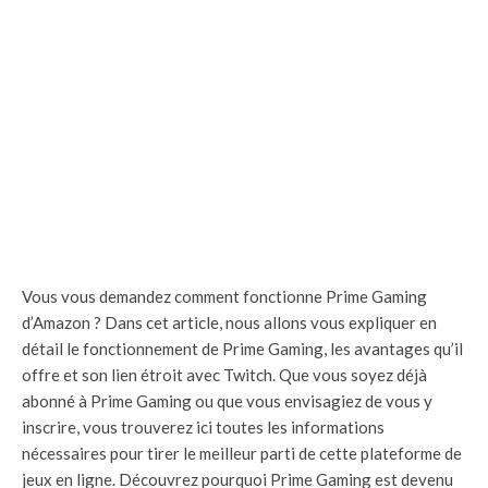
Vous vous demandez comment fonctionne Prime Gaming
d’Amazon ? Dans cet article, nous allons vous expliquer en
détail le fonctionnement de Prime Gaming, les avantages qu’il
offre et son lien étroit avec Twitch. Que vous soyez déjà
abonné à Prime Gaming ou que vous envisagiez de vous y
inscrire, vous trouverez ici toutes les informations
nécessaires pour tirer le meilleur parti de cette plateforme de
jeux en ligne. Découvrez pourquoi Prime Gaming est devenu