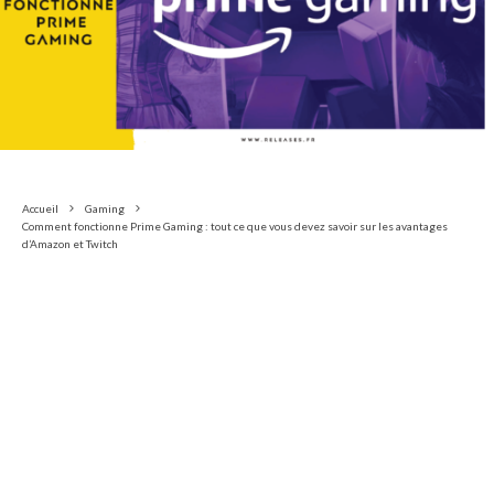
Accueil
Gaming
Comment fonctionne Prime Gaming : tout ce que vous devez savoir sur les avantages
d’Amazon et Twitch