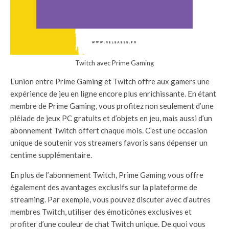
Twitch avec Prime Gaming
L’union entre Prime Gaming et Twitch offre aux gamers une
expérience de jeu en ligne encore plus enrichissante. En étant
membre de Prime Gaming, vous profitez non seulement d’une
pléiade de jeux PC gratuits et d’objets en jeu, mais aussi d’un
abonnement Twitch offert chaque mois. C’est une occasion
unique de soutenir vos streamers favoris sans dépenser un
centime supplémentaire.
En plus de l’abonnement Twitch, Prime Gaming vous offre
également des avantages exclusifs sur la plateforme de
streaming. Par exemple, vous pouvez discuter avec d’autres
membres Twitch, utiliser des émoticônes exclusives et
profiter d’une couleur de chat Twitch unique. De quoi vous