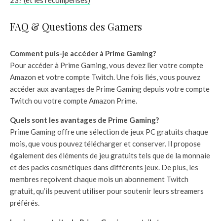
23? (et les récompenses)
FAQ & Questions des Gamers
Comment puis-je accéder à Prime Gaming?
Pour accéder à Prime Gaming, vous devez lier votre compte
Amazon et votre compte Twitch. Une fois liés, vous pouvez
accéder aux avantages de Prime Gaming depuis votre compte
Twitch ou votre compte Amazon Prime.
Quels sont les avantages de Prime Gaming?
Prime Gaming offre une sélection de jeux PC gratuits chaque
mois, que vous pouvez télécharger et conserver. Il propose
également des éléments de jeu gratuits tels que de la monnaie
et des packs cosmétiques dans différents jeux. De plus, les
membres reçoivent chaque mois un abonnement Twitch
gratuit, qu’ils peuvent utiliser pour soutenir leurs streamers
préférés.