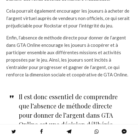
Cela pourrait également encourager les joueurs à acheter de
l’argent virtuel auprès de vendeurs non officiels, ce qui serait
préjudiciable pour Rockstar et pour l’intégrité du jeu.
Enfin, l’absence de méthode directe pour donner de l’argent
dans GTA Online encourage les joueurs à coopérer et à
participer ensemble aux différentes missions et activités
proposées par le jeu. Ainsi, les joueurs sont incités à
s’entraider pour progresser et gagner de l’argent, ce qui
renforce la dimension sociale et coopérative de GTA Online.
Il est donc essentiel de comprendre
que l’absence de méthode directe
pour donner de l’argent dans GTA
Online est une décision délibérée
de la part de Rockstar, qui vise à