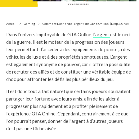
Accueil
Gaming
Comment Donner de l’argent sur GTA 5 Online? (Drop & Give)
Dans l’univers impitoyable de GTA Online,
l’argent
est le nerf
de la guerre. Il est le moteur de la progression des joueurs,
leur permettant d’accéder à des équipements de pointe, à des
véhicules de luxe et à des propriétés somptueuses. L’argent
est également synonyme de pouvoir, car il offre la possibilité
de recruter des alliés et de constituer une véritable équipe de
choc pour affronter les défis les plus périlleux du jeu.
Il est donc tout à fait naturel que certains joueurs souhaitent
partager leur fortune avec leurs amis, afin de les aider à
progresser plus rapidement et à profiter pleinement de
l’expérience GTA Online. Cependant, contrairement à ce que
l’on pourrait penser, donner de l’argent à d’autres joueurs
n’est pas une tâche aisée.