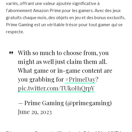
variés, offrant une valeur ajoutée significative à
l’abonnement Amazon Prime pour les gamers. Avec des jeux
gratuits chaque mois, des objets en jeu et des bonus exclusifs,
Prime Gaming est un véritable trésor pour tout gamer qui se
respecte.
With so much to choose from, you
might as well just claim them all.
What game or in-game content are
you grabbing for
#PrimeDay
?
pic.twitter.com/TUk0H1QrpY
— Prime Gaming (@primegaming)
June 29, 2023