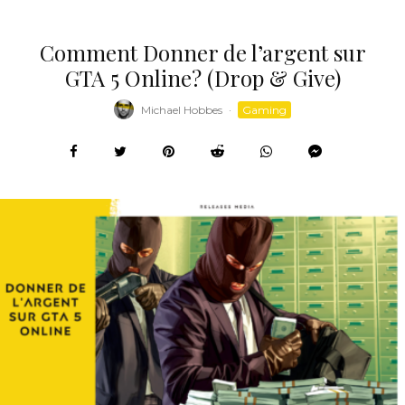
Comment Donner de l’argent sur
GTA 5 Online? (Drop & Give)
Michael Hobbes
·
Gaming