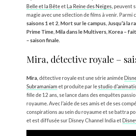
Belle et la Bête
et
La Reine des Neiges
, peuvent 
magie avec une sélection de films à venir. Parmi c
saisons 1 et 2
,
Mort sur le campus
,
Jusqu’à la r
Prime Time
,
Mila dans le Multivers
,
Korea – fait
– saison finale
.
Mira, détective royale – sai
Mira
, détective royale est une série animée
Disn
Subramaniam
et produite par le
studio d’animati
fille de 12 ans, se lance dans des enquêtes pass
royaume. Avec l’aide de ses amis et de ses comp
conspirations au sein du royaume et se battra p
et est diffusée sur Disney Channel India et
Disne