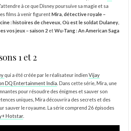
s’attendre à ce que Disney poursuive sa magie et sa
es films à venir figurent
Mira
,
détective royale –
acine : histoires de cheveux
,
Où est le soldat Dulaney
,
es vos jeux – saison 2
et
Wu-Tang : An American Saga
sons 1 et 2
ey
qui a été créée par le réalisateur indien
Vijay
on DQ Entertainment India
. Dans cette série, Mira, une
ionnantes pour résoudre des énigmes et sauver son
étences uniques, Mira découvrira des secrets et des
our sauver le royaume. La série comprend 26 épisodes
y+ Hotstar
.