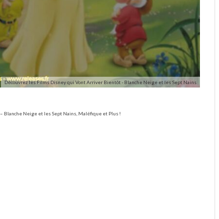
Découvrez les Films Disney qui Vont Arriver Bientôt - Blanche Neige et les Sept Nains
– Blanche Neige et les Sept Nains, Maléfique et Plus !