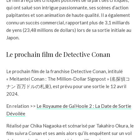
Le film a reçu des critiques positives de la part des critiques,
qui ont salué son intrigue passionnante, ses scènes d’action
palpitantes et son animation de haute qualité. Il a également
connu un succès commercial, rapportant plus de 3,1 milliards
de yens (23,48 millions de dollars) lors de sa sortie initiale au
Japon.
Le prochain film de Detective Conan
Le prochain film de la franchise Detective Conan, intitulé
« Meitantei Conan : The Million-Dollar Signpost » (名探偵コ
ナン 百万ドルの札束), est prévu pour une sortie le 12 avril
2024.
En relation >>
Le Royaume de Ga’Hoole 2 : La Date de Sortie
Dévoilée
Réalisé par Chika Nagaoka et scénarisé par Takahiro Okura, le
film suivra Conan et ses amis alors qu’ils enquêtent sur un vol