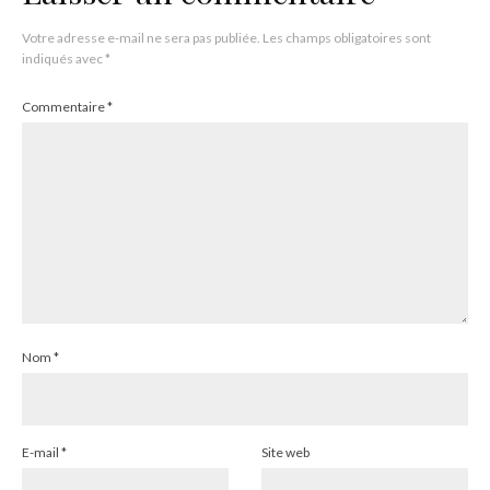
Votre adresse e-mail ne sera pas publiée.
Les champs obligatoires sont
indiqués avec
*
Commentaire
*
Nom
*
E-mail
*
Site web