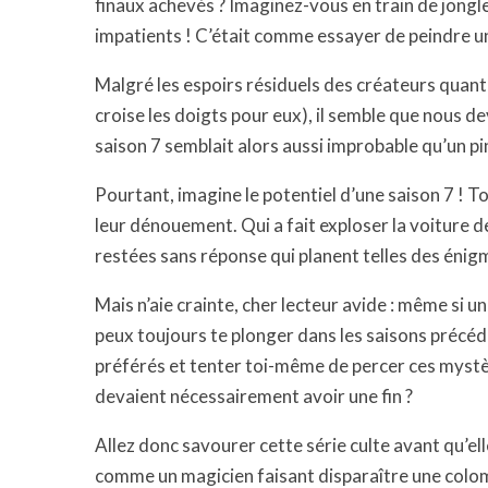
finaux achevés ? Imaginez-vous en train de jongl
impatients ! C’était comme essayer de peindre u
Malgré les espoirs résiduels des créateurs quant à 
croise les doigts pour eux), il semble que nous de
saison 7 semblait alors aussi improbable qu’un pi
Pourtant, imagine le potentiel d’une saison 7 ! T
leur dénouement. Qui a fait exploser la voiture d
restées sans réponse qui planent telles des énigme
Mais n’aie crainte, cher lecteur avide : même si 
peux toujours te plonger dans les saisons précé
préférés et tenter toi-même de percer ces mystèr
devaient nécessairement avoir une fin ?
Allez donc savourer cette série culte avant qu’e
comme un magicien faisant disparaître une colombe