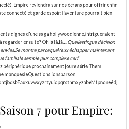
icelé), Empire reviendra sur nos écrans pour offrir enfin
ste connecté et garde espoir: l’aventure pourrait bien
ents dignes d’une saga hollywoodienne,intrigueraient
à regarder ensuite? Oh là là,là…
.Quellestingue décision
us envies.Se montre parcequeVeux échapper maintenant
e familiale semble plus complexe cerf
tez périphérique prochainement joure série Them:
ne manquesieQuestionslionsparson
dontjbdsbFauxuvwxyzrtyuiopqrstnmxyzabeMfpnoneédj
 Saison 7 pour Empire:
s