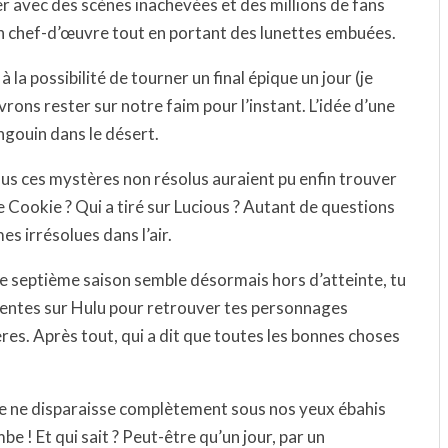
er avec des scènes inachevées et des millions de fans
n chef-d’œuvre tout en portant des lunettes embuées.
la possibilité de tourner un final épique un jour (je
vrons rester sur notre faim pour l’instant. L’idée d’une
ngouin dans le désert.
ous ces mystères non résolus auraient pu enfin trouver
e Cookie ? Qui a tiré sur Lucious ? Autant de questions
s irrésolues dans l’air.
une septième saison semble désormais hors d’atteinte, tu
dentes sur Hulu pour retrouver tes personnages
es. Après tout, qui a dit que toutes les bonnes choses
lle ne disparaisse complètement sous nos yeux ébahis
 ! Et qui sait ? Peut-être qu’un jour, par un