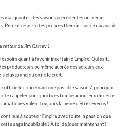
ènes marquantes des saisons précédentes ou même
s. Peut-être as-tu tes propres théories sur ce qui aurait
e retour de Jim Carrey ?
 espoirs quant à l’avenir incertain d’Empire. Qui sait,
 des producteurs ou même auprès des acteurs eux-
s plus grand qu’on ne le croit.
 officielle concernant une possible saison 7, pourquoi
our te rappeler pourquoi tu es tombé amoureux de cette
ramatiques valent toujours la peine d’être revécus !
t continue à soutenir Empire avec toute la passion que
r cette saga inoubliable ? À toi de jouer maintenant !