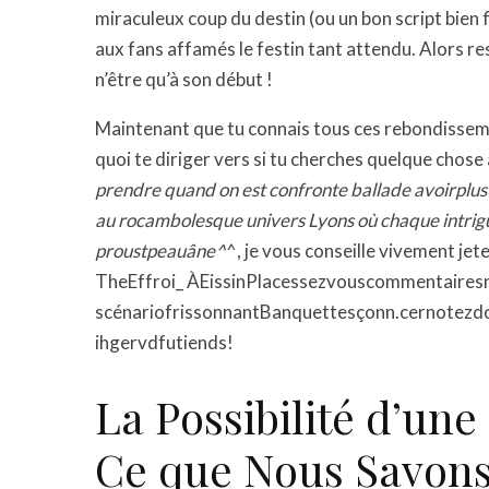
miraculeux coup du destin (ou un bon script bien f
aux fans affamés le festin tant attendu. Alors re
n’être qu’à son début !
Maintenant que tu connais tous ces rebondissem
quoi te diriger vers si tu cherches quelque chose 
prendre quand on est confronte ballade avoirpl
au rocambolesque univers Lyons où chaque intrigu
proustpeauâne^
^, je vous conseille vivement je
TheEffroi_ ÀEissinPlacessezvouscommentaires
scénariofrissonnantBanquettesçonn.cernotez
ihgervdfutiends!
La Possibilité d’une
Ce que Nous Savon