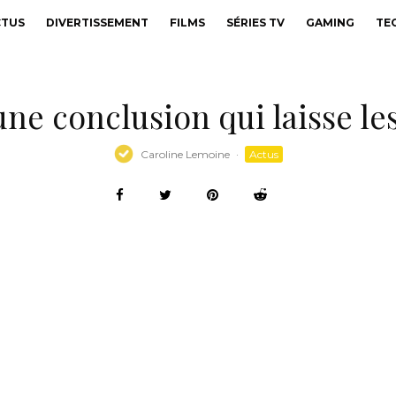
CTUS
DIVERTISSEMENT
FILMS
SÉRIES TV
GAMING
TE
une conclusion qui laisse les
Caroline Lemoine
·
Actus