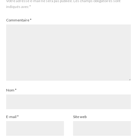
Votre adresse e-mail ne sera pas publiée.
Les champs obligatoires sont
indiqués avec
*
Commentaire
*
Nom
*
E-mail
*
Site web